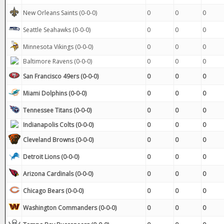
New Orleans Saints (0-0-0)
0
0
0
Seattle Seahawks (0-0-0)
0
0
0
Minnesota Vikings (0-0-0)
0
0
0
Baltimore Ravens (0-0-0)
0
0
0
San Francisco 49ers (0-0-0)
0
0
0
Miami Dolphins (0-0-0)
0
0
0
Tennessee Titans (0-0-0)
0
0
0
Indianapolis Colts (0-0-0)
0
0
0
Cleveland Browns (0-0-0)
0
0
0
Detroit Lions (0-0-0)
0
0
0
Arizona Cardinals (0-0-0)
0
0
0
Chicago Bears (0-0-0)
0
0
0
Washington Commanders (0-0-0)
0
0
0