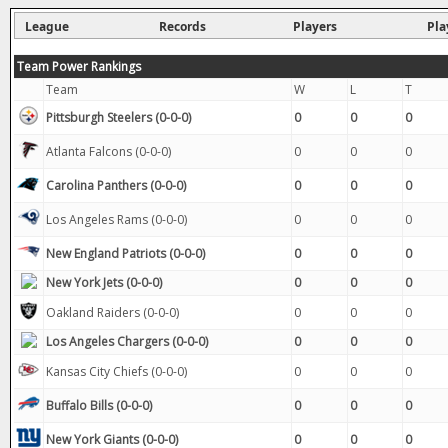
League
Records
Players
Pla
Team Power Rankings
Team
W
L
T
Pittsburgh Steelers (0-0-0)
0
0
0
Atlanta Falcons (0-0-0)
0
0
0
Carolina Panthers (0-0-0)
0
0
0
Los Angeles Rams (0-0-0)
0
0
0
New England Patriots (0-0-0)
0
0
0
New York Jets (0-0-0)
0
0
0
Oakland Raiders (0-0-0)
0
0
0
Los Angeles Chargers (0-0-0)
0
0
0
Kansas City Chiefs (0-0-0)
0
0
0
Buffalo Bills (0-0-0)
0
0
0
New York Giants (0-0-0)
0
0
0